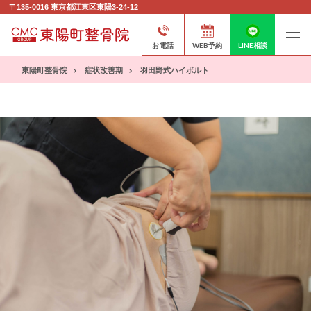
〒135-0016
東京都江東区東陽3-24-12
お電話
WEB予約
LINE相談
東陽町整骨院
症状改善期
羽田野式ハイボルト