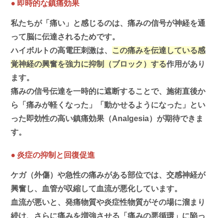
●
即時的な鎮痛効果
私たちが「痛い」と感じるのは、痛みの信号が神経を通
って脳に伝達されるためです。
ハイボルトの高電圧刺激は、
この痛みを伝達している感
覚神経の興奮を強力に抑制（ブロック）する
作用があり
ます。
痛みの信号伝達を一時的に遮断することで、施術直後か
ら「痛みが軽くなった」「動かせるようになった」とい
った即効性の高い鎮痛効果（Analgesia）が期待できま
す。
●
炎症の抑制と回復促進
ケガ（外傷）や急性の痛みがある部位では、交感神経が
興奮し、血管が収縮して血流が悪化しています。
血流が悪いと、発痛物質や炎症性物質がその場に溜まり
続け、さらに痛みを増強させる「痛みの悪循環」に陥っ