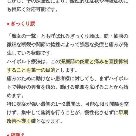
しかし、その深達性により、慢性的な症状や神経症状に
も幅広く対応可能です。
●
ぎっくり腰
「魔女の一撃」とも呼ばれるぎっくり腰は、筋・筋膜の
微細な断裂や関節の捻挫によって強烈な炎症と痛みが発
生している状態です。
ハイボルト療法は、この
深層部の炎症と痛みを直接抑制
することを第一の目的
とします。
痛みのために動けない患者様に対しても、まずハイボル
トで神経の興奮を鎮め、動ける範囲を広げることから始
めます。
特に炎症が強い最初の1〜2週間は、可能な限り間隔を空
けず、集中して施術を行うことが、慢性化させずに
早期
改善へ導く鍵
となります。
●
寝違え