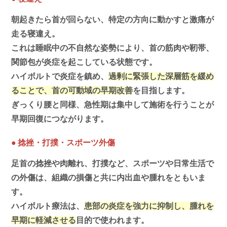
朝起きたら首が回らない、特定の方向に動かすと激痛が
走る寝違え。
これは睡眠中の不自然な姿勢により、首の筋肉や靭帯、
関節包が炎症を起こしている状態です。
ハイボルトで炎症を鎮め、
過剰に緊張した深層筋を緩め
ることで、首の可動域の早期改善
を目指します。
ぎっくり腰と同様、急性期は集中して施術を行うことが
早期回復につながります。
●
捻挫・打撲・スポーツ外傷
足首の捻挫や肉離れ、打撲など、スポーツや日常生活で
の外傷は、組織の損傷と共に内出血や腫れをともいま
す。
ハイボルト療法は、
患部の炎症を強力に抑制し、腫れを
早期に軽減させる
目的で使われます。