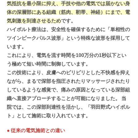
気抵抗を最小限に抑え、手技や他の電気では届かない身
体の深層部にある組織（筋肉、靭帯、神経）にまで、電
気刺激を到達させるため
です。
ハイボルト療法は、安全性を確保するために「単相性の
ツインピークパルス波形」という特殊な波形を採用して
います。
これにより、電気を流す時間を100万分の1秒以下とい
う極めて短い時間に制御しています。
この技術により、皮膚へのピリピリとした不快感を抑え
ながら、まるで深部を指圧されたりマッサージされたり
しているような感覚で、痛みの原因となっている深部組
織へ直接アプローチすることが可能になりました。 当
院では、この深部到達性を活かし、「羽田野式ハイボル
ト」として施術に取り入れています。
従来の電気施術との違い
●