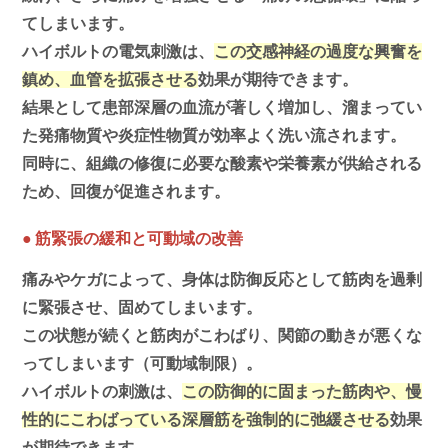
てしまいます。
ハイボルトの電気刺激は、
この交感神経の過度な興奮を
鎮め、血管を拡張させる
効果が期待できます。
結果として患部深層の血流が著しく増加し、溜まってい
た発痛物質や炎症性物質が効率よく洗い流されます。
同時に、組織の修復に必要な酸素や栄養素が供給される
ため、回復が促進されます。
●
筋緊張の緩和と可動域の改善
痛みやケガによって、身体は防御反応として筋肉を過剰
に緊張させ、固めてしまいます。
この状態が続くと筋肉がこわばり、関節の動きが悪くな
ってしまいます（可動域制限）。
ハイボルトの刺激は、
この防御的に固まった筋肉や、慢
性的にこわばっている深層筋を強制的に弛緩させる
効果
が期待できます。