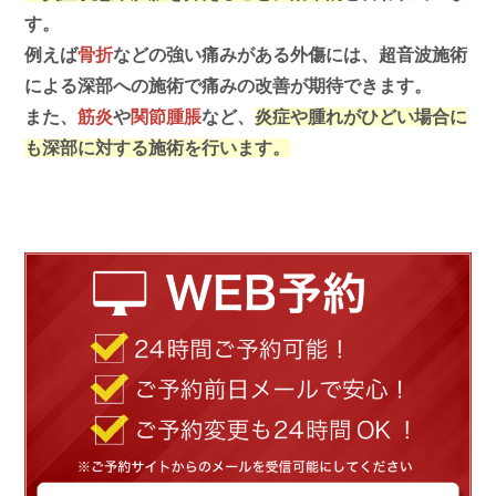
す。
例えば
骨折
などの強い痛みがある外傷には、超音波施術
による深部への施術で痛みの改善が期待できます。
また、
筋炎
や
関節腫脹
など、
炎症や腫れがひどい場合に
も深部に対する施術を行います。