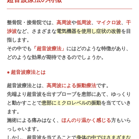
整骨院・接骨院では、
高周波
や
低周波
、
マイクロ波
、
干
渉波
など、さまざまな
電気機器を使用し症状の改善
を目
指します。
その中でも
「
超音波療法」
にはどのような特徴があり、
どのような効果が期待できるのでしょうか。
超音波療法とは
●
超音波療法とは、
高周波による振動療法
です。
先端より超音波を出すプローブを患部にあて、ゆっくり
と動かすことで
患部にミクロレベルの振動
を当てていき
ます。
施術による痛みはなく、
ほんのり温かく感じる
方もいら
っしゃいます。
しかし、超音波を当てることで
身体の中ではさまざまな