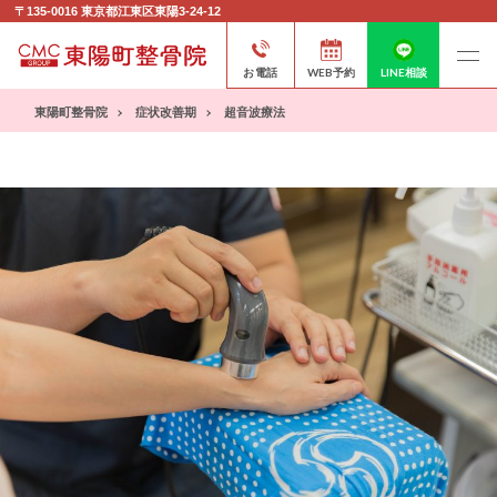
〒135-0016
東京都江東区東陽3-24-12
お電話
WEB予約
LINE相談
東陽町整骨院
症状改善期
超音波療法