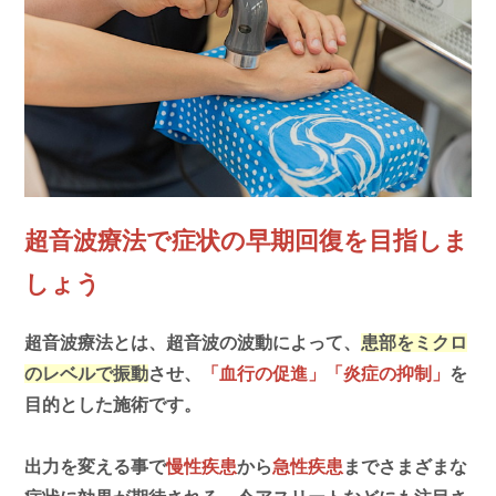
超音波療法で症状の早期回復を目指しま
しょう
超音波療法とは、超音波の波動によって、
患部をミクロ
のレベルで振動
させ、
「血行の促進」「炎症の抑制」
を
目的とした施術です。
出力を変える事で
慢性疾患
から
急性疾患
までさまざまな