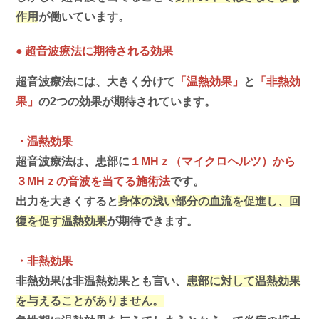
作用
が働いています。
超音波療法に期待される効果
●
超音波療法には、大きく分けて
「温熱効果」
と
「非熱効
果」
の2つの効果が期待されています。
・温熱効果
超音波療法は、患部に
１MHｚ（マイクロヘルツ）から
３MHｚの音波を当てる施術法
です。
出力を大きくすると
身体の浅い部分の血流を促進し、回
復を促す温熱効果
が期待できます。
・非熱効果
非熱効果は非温熱効果とも言い、
患部に対して温熱効果
を与えることがありません。