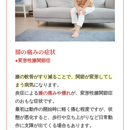
膝の痛みの症状
●変形性膝関節症
膝の軟骨がすり減ることで、関節が変形してし
まう病気
になります。
炎症による
膝の痛み
や
腫れ
が、変形性膝関節症
のおもな症状です。
最初は動作の開始時に軽く痛む程度ですが、状
態が悪化すると、歩行や立ち上がりなど日常動
作に支障が出てくる場合もあります。