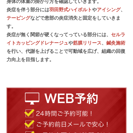
身体の体重の掛かり方を確認していきます。
炎症を伴う部分には
羽田野式ハイボルト
や
アイシング
、
テーピング
などで患部の炎症消失と固定をしていきま
す。
炎症が無く関節が硬くなってっている部分には、
セルラ
イトカッピングドレナージュ
や
筋膜リリース
、
鍼灸施術
を行い、代謝を上げることで可動域を広げ、組織の回復
力向上を目指します。