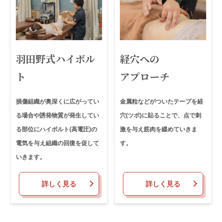
羽田野式ハイボル
経穴への
ト
アプローチ
損傷組織が奥深くに広がってい
金属粒などがついたテープを経
る場合や誘発物質が発生してい
穴(ツボ)に貼ることで、点で刺
る部位にハイボルト(高電圧)の
激を与え筋肉を緩めていきま
電気を与え組織の回復を促して
す。
いきます。
詳しく見る
詳しく見る